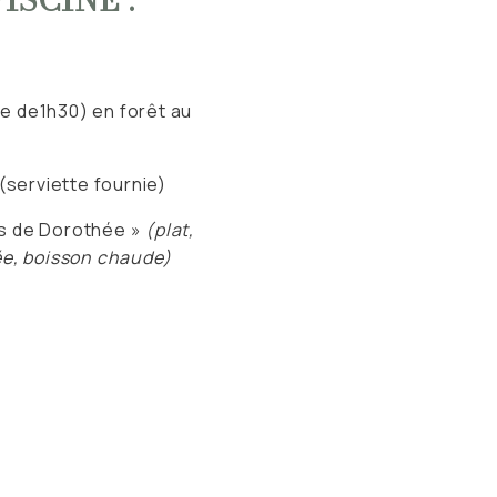
e de1h30) en forêt au
 (serviette fournie)
es de Dorothée »
(plat,
ée, boisson chaude)