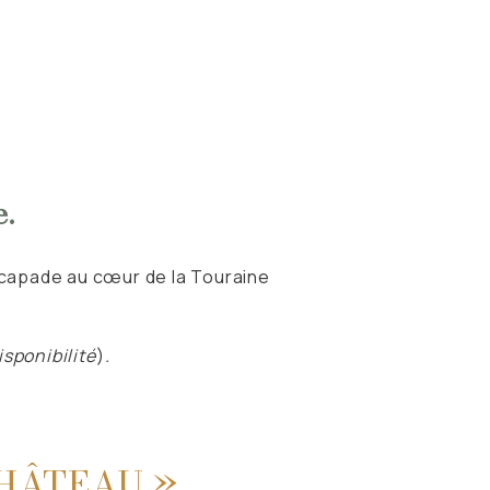
.
scapade au cœur de la Touraine
isponibilité
)
.
CHÂTEAU »