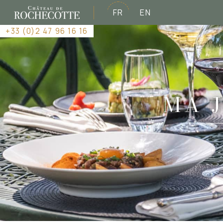
FR
EN
+33 (0)2 47 96 16 16
MA 