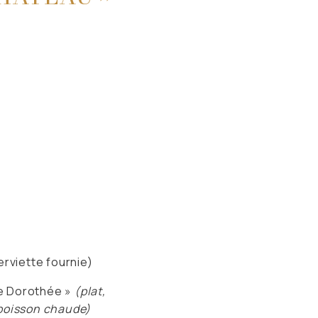
erviette fournie)
de Dorothée »
(plat,
 boisson chaude)